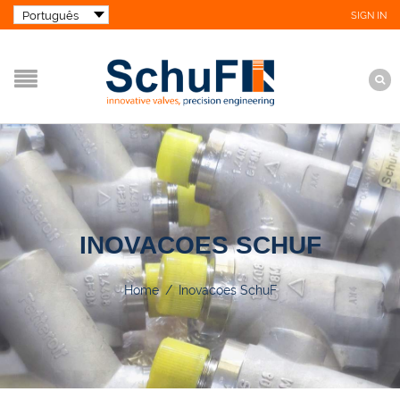
SIGN IN
INOVACOES SCHUF
Home
/
Inovacoes SchuF