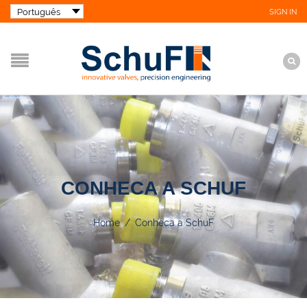
SIGN IN
CONHECA A SCHUF
Home
/
Conheca a SchuF