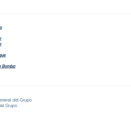
so
r
e
que
de Bomba
eneral del Grupo
del Grupo