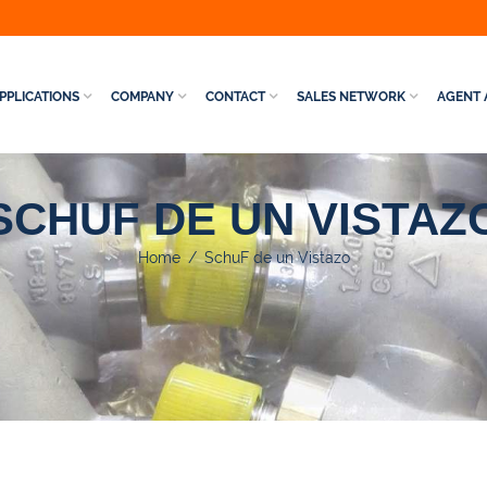
PPLICATIONS
COMPANY
CONTACT
SALES NETWORK
AGENT 
SCHUF DE UN VISTAZ
Home
/
SchuF de un Vistazo