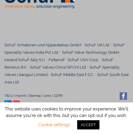
SchuF Armaturen und Apparatebau GmbH
•
SchuF UK Ltd.
•
SchuF
Speciality Valves India Pvt. Ltd.
•
SchuF Valve Technology GmbH,
Ireland SchuF Italy S.r.l.
•
Fetterolf
•
SchuF USA Corp.
•
SchuF
Benelux B.V.
•
SchuF Valves China (SFCH) Ltd.
•
SchuF Speciality
Valves (Jiangsu) Limited
•
S
chuF Middle East F.Z.C.
•
SchuF South East
Asia Ltd.
T&Cs
|
Imprint
|
Sitemap
|
Links
|
GDPR
© SchuF Chemieventile Vertriebs
This website uses cookies to improve your experience. We'll
GmbH & Co. KG
assume you're ok with this, but you can opt-out if you wish.
Cookie settings
ACCEPT