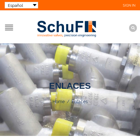
SIGN IN
ENLACES
Home
/
Enlaces