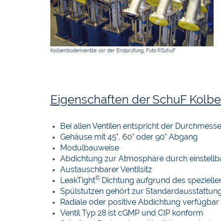
Kolbenbodenventile vor der Endprüfung, Foto:©SchuF
Eigenschaften der SchuF Kolb
Bei allen Ventilen entspricht der Durchmess
Gehäuse mit 45°, 60° oder 90° Abgang
Modulbauweise
Abdichtung zur Atmosphäre durch einstellb
Austauschbarer Ventilsitz
©
LeakTight
Dichtung aufgrund des spezielle
Spülstutzen gehört zur Standardausstattun
Radiale oder positive Abdichtung verfügbar
Ventil Typ 28 ist cGMP und CIP konform