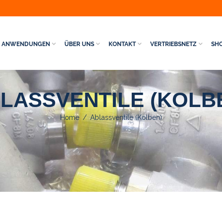
ANWENDUNGEN
ÜBER UNS
KONTAKT
VERTRIEBSNETZ
SH
LASSVENTILE (KOLB
Home
/
Ablassventile (Kolben)