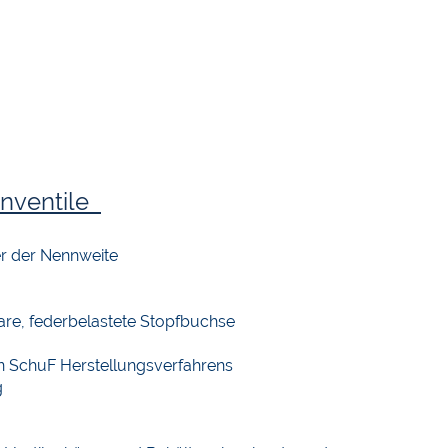
enventile
er der Nennweite
are, federbelastete Stopfbuchse
n SchuF Herstellungsverfahrens
g