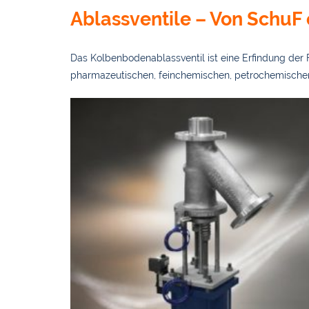
Ablassventile – Von SchuF
Das Kolbenbodenablassventil ist eine Erfindung der F
pharmazeutischen, feinchemischen, petrochemischen,