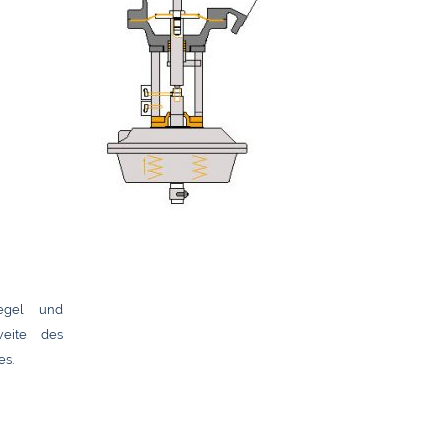
egel und
eite des
es.