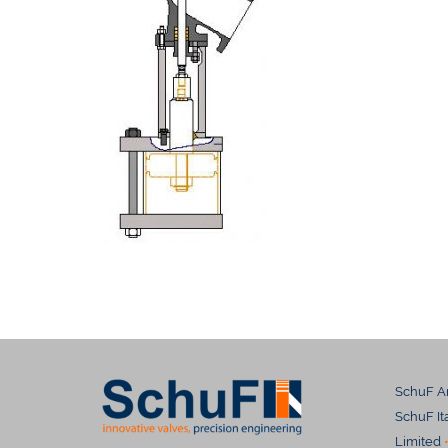
SchuF A
SchuF Ital
Limited