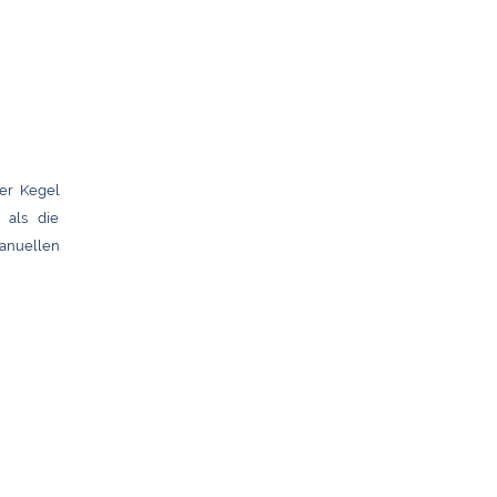
er Kegel
 als die
anuellen