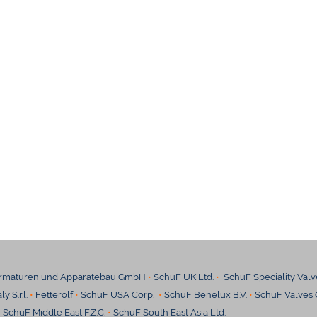
rmaturen und Apparatebau GmbH
•
SchuF UK Ltd.
•
SchuF Speciality Valve
y S.r.l.
•
Fetterolf
•
SchuF USA Corp.
•
SchuF Benelux B.V.
•
SchuF Valves C
•
SchuF Middle East F.Z.C.
•
SchuF South East Asia Ltd.