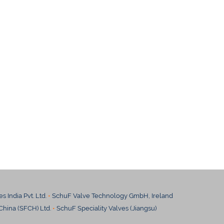
s India Pvt. Ltd.
•
SchuF Valve Technology GmbH, Ireland
hina (SFCH) Ltd.
•
SchuF Speciality Valves (Jiangsu)