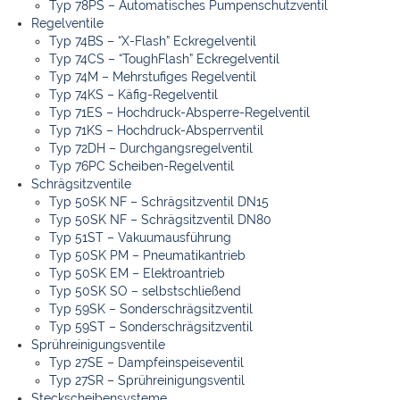
Typ 78PS – Automatisches Pumpenschutzventil
Regelventile
Typ 74BS – “X-Flash” Eckregelventil
Typ 74CS – “ToughFlash” Eckregelventil
Typ 74M – Mehrstufiges Regelventil
Typ 74KS – Käfig-Regelventil
Typ 71ES – Hochdruck-Absperre-Regelventil
Typ 71KS – Hochdruck-Absperrventil
Typ 72DH – Durchgangsregelventil
Typ 76PC Scheiben-Regelventil
Schrägsitzventile
Typ 50SK NF – Schrägsitzventil DN15
Typ 50SK NF – Schrägsitzventil DN80
Typ 51ST – Vakuumausführung
Typ 50SK PM – Pneumatikantrieb
Typ 50SK EM – Elektroantrieb
Typ 50SK SO – selbstschließend
Typ 59SK – Sonderschrägsitzventil
Typ 59ST – Sonderschrägsitzventil
Sprühreinigungsventile
Typ 27SE – Dampfeinspeiseventil
Typ 27SR – Sprühreinigungsventil
Steckscheibensysteme