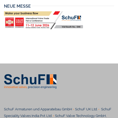
NEUE MESSE
SchuF Armaturen und Apparatebau GmbH
•
SchuF UK Ltd.
•
SchuF
Speciality Valves India Pvt. Ltd.
•
SchuF Valve Technology GmbH,