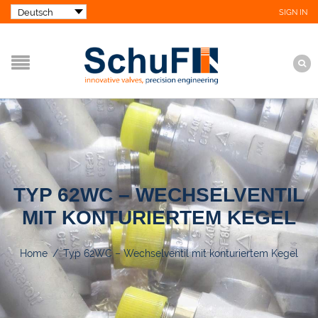
SIGN IN
TYP 62WC – WECHSELVENTIL
MIT KONTURIERTEM KEGEL
Home
/
Typ 62WC – Wechselventil mit konturiertem Kegel