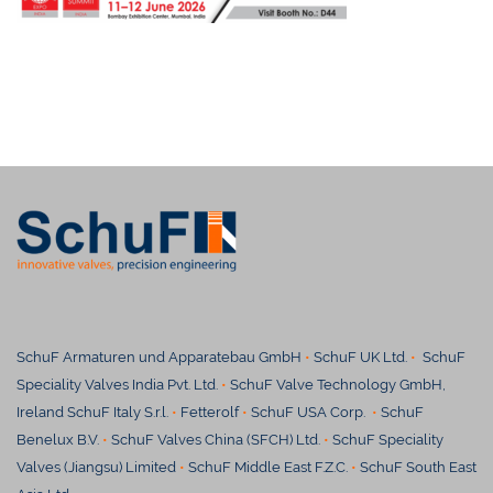
SchuF Armaturen und Apparatebau GmbH
•
SchuF UK Ltd.
•
SchuF
Speciality Valves India Pvt. Ltd.
•
SchuF Valve Technology GmbH,
Ireland SchuF Italy S.r.l.
•
Fetterolf
•
SchuF USA Corp.
•
SchuF
Benelux B.V.
•
SchuF Valves China (SFCH) Ltd.
•
SchuF Speciality
Valves (Jiangsu) Limited
•
SchuF Middle East F.Z.C.
•
SchuF South East