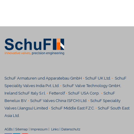
SchuF Armaturen und Apparatebau GmbH
•
SchuF UK Ltd.
•
SchuF
Speciality Valves India Pvt. Ltd.
•
SchuF Valve Technology GmbH,
Ireland SchuF Italy S.r.l.
•
Fetterolf
•
SchuF USA Corp.
•
SchuF
Benelux B.V.
•
SchuF Valves China (SFCH) Ltd.
•
SchuF Speciality
Valves (Jiangsu) Limited
•
SchuF Middle East F.Z.C.
•
SchuF South East
Asia Ltd.
AGBs
|
Sitemap
|
Impressum
|
Links
|
Datenschutz