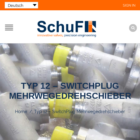
SIGN IN
TYP 12 – SWITCHPLUG
MEHRWEGEDREHSCHIEBER
Home
/
Typ 12 – SwitchPlug Mehrwegedrehschieber