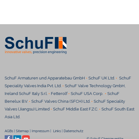
SchuF Armaturen und Apparatebau GmbH
•
SchuF UK Ltd.
•
SchuF
Speciality Valves India Pvt. Ltd.
•
SchuF Valve Technology GmbH,
Ireland SchuF Italy S.r.l.
•
Fetterolf
•
SchuF USA Corp.
•
SchuF
Benelux B.V.
•
SchuF Valves China (SFCH) Ltd.
•
SchuF Speciality
Valves (Jiangsu) Limited
•
SchuF Middle East F.Z.C.
•
SchuF South East
Asia Ltd.
AGBs
|
Sitemap
|
Impressum
|
Links
|
Datenschutz
© SchuF Chemieventile