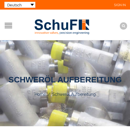
SIGN IN
SCHWERÖL AUFBEREITUNG
Home
/
Schweröl Aufbereitung