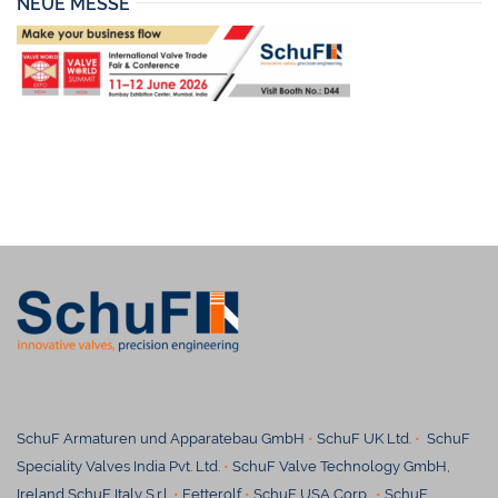
NEUE MESSE
SchuF Armaturen und Apparatebau GmbH
•
SchuF UK Ltd.
•
SchuF
Speciality Valves India Pvt. Ltd.
•
SchuF Valve Technology GmbH,
Ireland SchuF Italy S.r.l.
•
Fetterolf
•
SchuF USA Corp.
•
SchuF