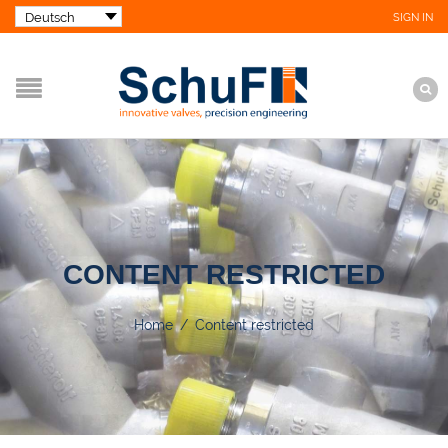
SIGN IN
CONTENT RESTRICTED
Home
/
Content restricted